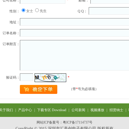
公司名称：
*
邮箱：
女士
先生
性别：
Q Q：
地址：
订单名称：
订单附言：
验证码：
*
（带
*
号为必填项）
关于我们
|
产品中心
|
下载专区 Download
|
公司新闻
|
视频播放
|
招贤纳士
|
网站ICP备案号：
粤ICP备17114737号
CopyRight © 2015 深圳市汇美创电子有限公司 版权所有