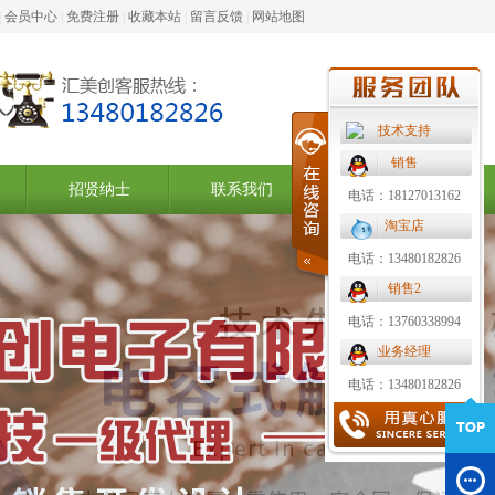
|
会员中心
|
免费注册
|
收藏本站
|
留言反馈
|
网站地图
技术支持
销售
招贤纳士
联系我们
电话：18127013162
淘宝店
电话：13480182826
销售2
电话：13760338994
业务经理
电话：13480182826
百叶窗图片载入中