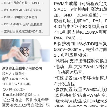
MF324 是应广科技（Padauk）...
PWM生成器（可编程设定周
3.ADC 与检测功能:高达1
应广单片机MF324直流无刷电...
压、GND、BEMF通道)，
PUD310取电快充诱骗芯片
较器对应引脚PAO、PA1、P
PMD040B带24位高精度模数转
4.IO与中断:7个IO引脚具有
汇美创出国游第五届2025年度...
个IO引脚支持IOL10mA
PA4、PA6)。1
5.保护机制:16级VDD电
50mV~200mV，去抖动时间可
1．典型应用领域:
·风扇类:支持按键控制切
·电动工具:支持PWM-I
深圳市汇美创电子有限公司
自动调速场景。
联系人：陈先生
·恒速场景:支持闭环控制模
电话:13480182826
2.开发流程:
TEL:0755-29414704
·参数配置:设置PWM驱动
QQ:1049530257
E-mail:ccb1997@126.com
软启动初始/结束PWM占
总公司地址：深圳市龙华新
·烧录与调试:生成PDK烧录文
区民治大道328号嘉熙业广场
烧录，配合FG Tool软件