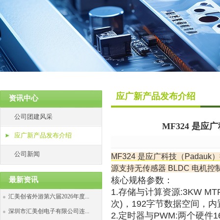
热门关键词：
应广新产品发布介绍
资讯中心
公司团建风采
MF324 是
应广新产品发布介绍
公司新闻
MF324
是
应广科技
（
Padauk
）
源支持无传感器 BLDC 电机控制
核心规格参数：
最新资讯
1.存储与计算资源:3KW M
汇美创省外游第六届2026年度...
次)，192字节数据空间，内
深圳市汇美创电子有限公司连...
2.定时器与PWM:两个硬件