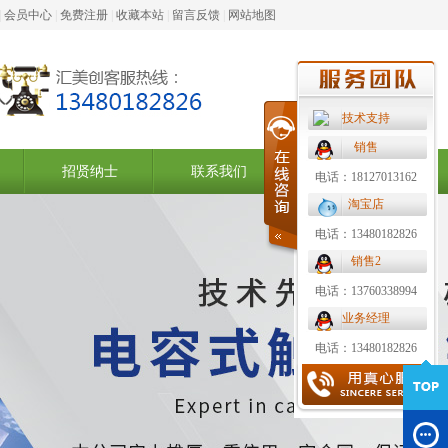
|
会员中心
|
免费注册
|
收藏本站
|
留言反馈
|
网站地图
技术支持
销售
招贤纳士
联系我们
电话：18127013162
淘宝店
电话：13480182826
销售2
电话：13760338994
业务经理
电话：13480182826
百叶窗图片载入中