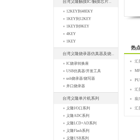
台湾义隆触摸IC/触摸芯片...
12KEY到48EKY
1KEY到12KEY
1KEY到9KEY
4KEY
1KEY
热
台湾义隆烧录器仿真器及烧...
汇
IC烧录转换座
M
USB仿真器/开发工具
usb烧录器/烧写器
P
并口烧录器
汇
台湾义隆单片机系列
应
义隆I/O口系列
汇
义隆ADC系列
义隆LCD+AD系列
义隆Flash系列
义隆USB系列