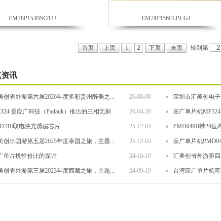
EM78P153BSO14J
EM78P156ELPJ-GJ
转到第
首页
上页
1
2
下页
末页
点资讯
美创省外游第六届2026年度多彩贵州醉美之...
26-08-08
深圳市汇美创电子有
F324 是应广科技（Padauk）推出的三相无刷
26-04-20
应广单片机MF32
UD310取电快充诱骗芯片
25-12-04
PMD040B带2
美创出国游第五届2025年度泰国之旅，主题...
25-12-03
应广单片机PMD04
广单片机性价比的探讨
24-10-10
汇美创省外游第四届
美创省外游第三届2023年度西藏之旅，主题...
24-09-19
台湾应广单片机可