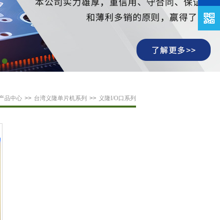
产品中心
>>
台湾义隆单片机系列
>>
义隆I/O口系列