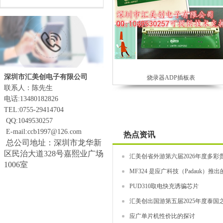
深圳市汇美创电子有限公司
烧录器ADP插板表
联系人：陈先生
电话:13480182826
TEL:0755-29414704
QQ:1049530257
E-mail:ccb1997@126.com
热点资讯
总公司地址：深圳市龙华新
区民治大道328号嘉熙业广场
汇美创省外游第六届2026年度多彩贵
1006室
MF324 是应广科技（Padauk）推
PUD310取电快充诱骗芯片
汇美创出国游第五届2025年度泰国之
应广单片机性价比的探讨