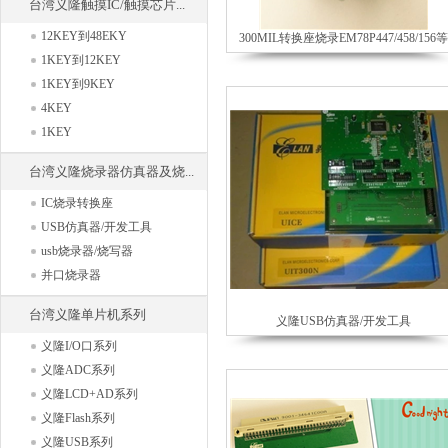
台湾义隆触摸IC/触摸芯片...
12KEY到48EKY
300MIL转换座烧录EM78P447/458/156等
1KEY到12KEY
1KEY到9KEY
4KEY
1KEY
台湾义隆烧录器仿真器及烧...
IC烧录转换座
USB仿真器/开发工具
usb烧录器/烧写器
并口烧录器
台湾义隆单片机系列
义隆USB仿真器/开发工具
义隆I/O口系列
义隆ADC系列
义隆LCD+AD系列
义隆Flash系列
义隆USB系列